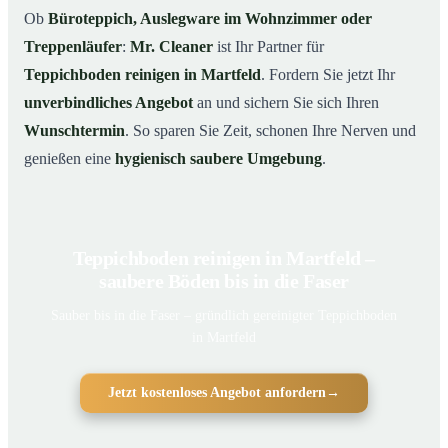
Ob
Büroteppich, Auslegware im Wohnzimmer oder
Treppenläufer
:
Mr. Cleaner
ist Ihr Partner für
Teppichboden reinigen in Martfeld
. Fordern Sie jetzt Ihr
unverbindliches Angebot
an und sichern Sie sich Ihren
Wunschtermin
. So sparen Sie Zeit, schonen Ihre Nerven und
genießen eine
hygienisch saubere Umgebung
.
Teppichboden reinigen in Martfeld –
saubere Böden bis in die Faser
Sauber bis in die Faser – gründlich gereinigter Teppichboden
in Martfeld
Jetzt kostenloses Angebot anfordern
→