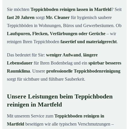
Martfeld
Sie möchten
Teppichboden reinigen lassen in Martfeld
? Seit
Warum Teppichboden reinigen mit Mr. Cleaner in
03
fast 20 Jahren
sorgt
Mr. Cleaner
für hygienisch saubere
Martfeld?
Teppichböden in Wohnungen, Büros und Gewerberäumen. Ob
So funktioniert’s
04
Laufspuren, Flecken, Verfärbungen oder Gerüche
– wir
Teppichboden reinigen in Martfeld & Umgebung
05
reinigen Ihren Teppichboden
fasertief und materialgerecht
.
Jetzt Angebot einholen
06
Das bedeutet für Sie:
weniger Aufwand
,
längere
So reinigen unsere Profis Teppichböden in Martfeld
07
Lebensdauer
für Ihren Bodenbelag und ein
spürbar besseres
Raumklima
. Unsere
professionelle Teppichbodenreinigung
sorgt für sichtbare und fühlbare Sauberkeit.
Unsere Leistungen beim Teppichboden
reinigen in Martfeld
Mit unserem Service zum
Teppichboden reinigen in
Martfeld
beseitigen wir alle typischen Verschmutzungen –