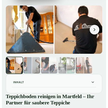
INHALT
Teppichboden reinigen in Martfeld – Ihr Partner für
01
Teppichboden reinigen in Martfeld – Ihr
saubere Teppiche
Partner für saubere Teppiche
Unsere Leistungen beim Teppichboden reinigen in
02