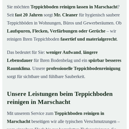
Marschacht
Sie möchten
Teppichboden reinigen lassen in Marschacht
?
Warum Teppichboden reinigen mit Mr. Cleaner in
03
Seit
fast 20 Jahren
sorgt
Mr. Cleaner
für hygienisch saubere
Marschacht?
Teppichböden in Wohnungen, Büros und Gewerberäumen. Ob
So funktioniert’s
04
Laufspuren, Flecken, Verfärbungen oder Gerüche
– wir
Teppichboden reinigen in Marschacht &
05
reinigen Ihren Teppichboden
fasertief und materialgerecht
.
Umgebung
Jetzt Angebot einholen
06
Das bedeutet für Sie:
weniger Aufwand
,
längere
Lebensdauer
für Ihren Bodenbelag und ein
spürbar besseres
So reinigen unsere Profis Teppichböden in Marschacht
07
Raumklima
. Unsere
professionelle Teppichbodenreinigung
sorgt für sichtbare und fühlbare Sauberkeit.
Unsere Leistungen beim Teppichboden
reinigen in Marschacht
Mit unserem Service zum
Teppichboden reinigen in
Marschacht
beseitigen wir alle typischen Verschmutzungen –