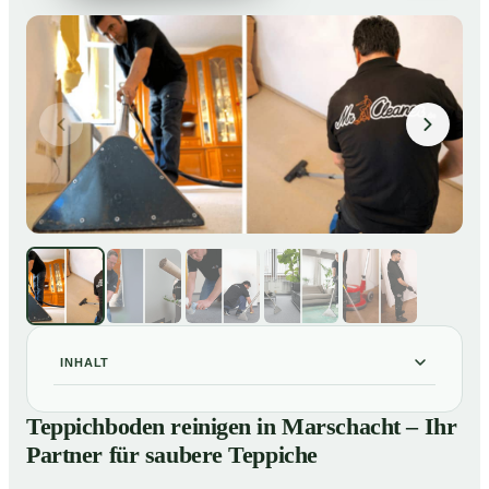
INHALT
Teppichboden reinigen in Marschacht – Ihr Partner für
01
Teppichboden reinigen in Marschacht – Ihr
saubere Teppiche
Partner für saubere Teppiche
Unsere Leistungen beim Teppichboden reinigen in
02