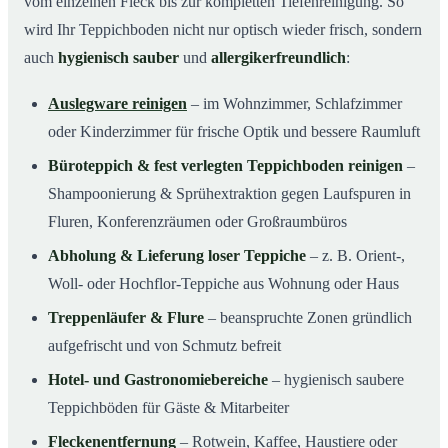
vom einzelnen Fleck bis zur kompletten Tiefenreinigung. So
wird Ihr Teppichboden nicht nur optisch wieder frisch, sondern
auch
hygienisch sauber
und
allergikerfreundlich
:
Auslegware reinigen
– im Wohnzimmer, Schlafzimmer
oder Kinderzimmer für frische Optik und bessere Raumluft
Büroteppich & fest verlegten Teppichboden reinigen
–
Shampoonierung & Sprühextraktion gegen Laufspuren in
Fluren, Konferenzräumen oder Großraumbüros
Abholung & Lieferung loser Teppiche
– z. B. Orient-,
Woll- oder Hochflor-Teppiche aus Wohnung oder Haus
Treppenläufer & Flure
– beanspruchte Zonen gründlich
aufgefrischt und von Schmutz befreit
Hotel- und Gastronomiebereiche
– hygienisch saubere
Teppichböden für Gäste & Mitarbeiter
Fleckenentfernung
– Rotwein, Kaffee, Haustiere oder