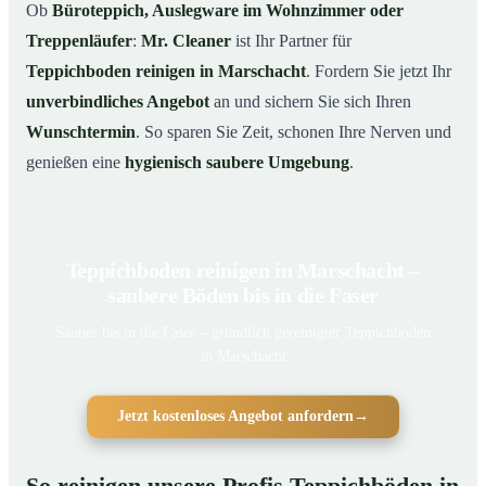
Ob
Büroteppich, Auslegware im Wohnzimmer oder
Treppenläufer
:
Mr. Cleaner
ist Ihr Partner für
Teppichboden reinigen in Marschacht
. Fordern Sie jetzt Ihr
unverbindliches Angebot
an und sichern Sie sich Ihren
Wunschtermin
. So sparen Sie Zeit, schonen Ihre Nerven und
genießen eine
hygienisch saubere Umgebung
.
Teppichboden reinigen in Marschacht –
saubere Böden bis in die Faser
Sauber bis in die Faser – gründlich gereinigter Teppichboden
in Marschacht
Jetzt kostenloses Angebot anfordern
→
So reinigen unsere Profis Teppichböden in