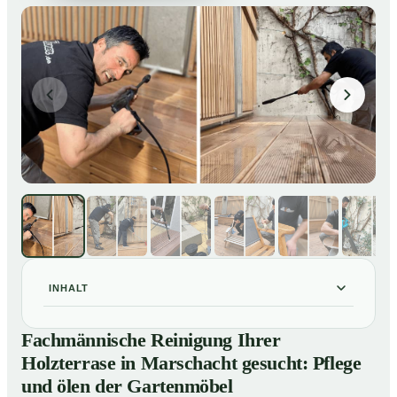
INHALT
Fachmännische Reinigung Ihrer Holzterrase in
01
Fachmännische Reinigung Ihrer
Marschacht gesucht: Pflege und ölen der Gartenmöbel
Holzterrase in Marschacht gesucht: Pflege
So reinigen unsere Profis Holzterrassen in Marschacht
02
und ölen der Gartenmöbel