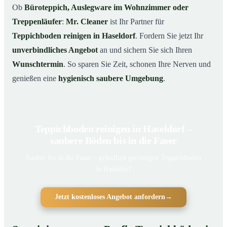
Ob
Büroteppich, Auslegware im Wohnzimmer oder
Treppenläufer
:
Mr. Cleaner
ist Ihr Partner für
Teppichboden reinigen in Haseldorf
. Fordern Sie jetzt Ihr
unverbindliches Angebot
an und sichern Sie sich Ihren
Wunschtermin
. So sparen Sie Zeit, schonen Ihre Nerven und
genießen eine
hygienisch saubere Umgebung
.
Teppichboden reinigen in Haseldorf –
saubere Böden bis in die Faser
Sauber bis in die Faser – gründlich gereinigter Teppichboden
in Haseldorf
Jetzt kostenloses Angebot anfordern
→