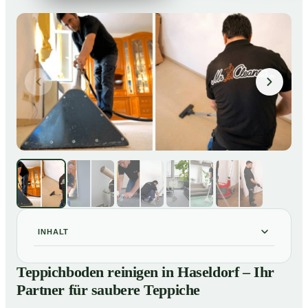
INHALT
Teppichboden reinigen in Haseldorf – Ihr Partner für
01
Teppichboden reinigen in Haseldorf – Ihr
saubere Teppiche
Partner für saubere Teppiche
Unsere Leistungen beim Teppichboden reinigen in
02