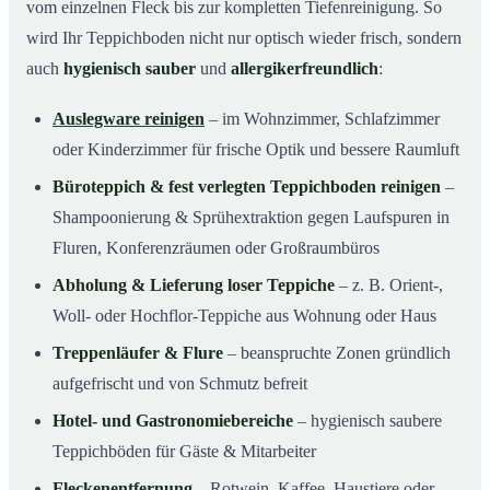
vom einzelnen Fleck bis zur kompletten Tiefenreinigung. So
wird Ihr Teppichboden nicht nur optisch wieder frisch, sondern
auch
hygienisch sauber
und
allergikerfreundlich
:
Auslegware reinigen
– im Wohnzimmer, Schlafzimmer
oder Kinderzimmer für frische Optik und bessere Raumluft
Büroteppich & fest verlegten Teppichboden reinigen
–
Shampoonierung & Sprühextraktion gegen Laufspuren in
Fluren, Konferenzräumen oder Großraumbüros
Abholung & Lieferung loser Teppiche
– z. B. Orient-,
Woll- oder Hochflor-Teppiche aus Wohnung oder Haus
Treppenläufer & Flure
– beanspruchte Zonen gründlich
aufgefrischt und von Schmutz befreit
Hotel- und Gastronomiebereiche
– hygienisch saubere
Teppichböden für Gäste & Mitarbeiter
Fleckenentfernung
– Rotwein, Kaffee, Haustiere oder