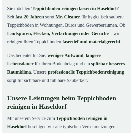
Haseldorf
Sie möchten
Teppichboden reinigen lassen in Haseldorf
?
Warum Teppichboden reinigen mit Mr. Cleaner in
03
Seit
fast 20 Jahren
sorgt
Mr. Cleaner
für hygienisch saubere
Haseldorf?
Teppichböden in Wohnungen, Büros und Gewerberäumen. Ob
So funktioniert’s
04
Laufspuren, Flecken, Verfärbungen oder Gerüche
– wir
Teppichboden reinigen in Haseldorf & Umgebung
05
reinigen Ihren Teppichboden
fasertief und materialgerecht
.
Jetzt Angebot einholen
06
Das bedeutet für Sie:
weniger Aufwand
,
längere
So reinigen unsere Profis Teppichböden in Haseldorf
07
Lebensdauer
für Ihren Bodenbelag und ein
spürbar besseres
Raumklima
. Unsere
professionelle Teppichbodenreinigung
sorgt für sichtbare und fühlbare Sauberkeit.
Unsere Leistungen beim Teppichboden
reinigen in Haseldorf
Mit unserem Service zum
Teppichboden reinigen in
Haseldorf
beseitigen wir alle typischen Verschmutzungen –