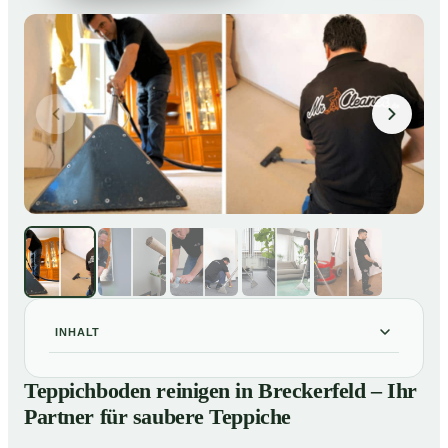
INHALT
Teppichboden reinigen in Breckerfeld – Ihr Partner für
01
Teppichboden reinigen in Breckerfeld – Ihr
saubere Teppiche
Partner für saubere Teppiche
Unsere Leistungen beim Teppichboden reinigen in
02