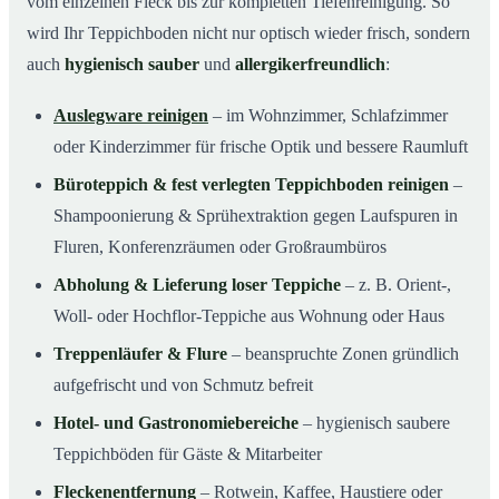
vom einzelnen Fleck bis zur kompletten Tiefenreinigung. So
wird Ihr Teppichboden nicht nur optisch wieder frisch, sondern
auch
hygienisch sauber
und
allergikerfreundlich
:
Auslegware reinigen
– im Wohnzimmer, Schlafzimmer
oder Kinderzimmer für frische Optik und bessere Raumluft
Büroteppich & fest verlegten Teppichboden reinigen
–
Shampoonierung & Sprühextraktion gegen Laufspuren in
Fluren, Konferenzräumen oder Großraumbüros
Abholung & Lieferung loser Teppiche
– z. B. Orient-,
Woll- oder Hochflor-Teppiche aus Wohnung oder Haus
Treppenläufer & Flure
– beanspruchte Zonen gründlich
aufgefrischt und von Schmutz befreit
Hotel- und Gastronomiebereiche
– hygienisch saubere
Teppichböden für Gäste & Mitarbeiter
Fleckenentfernung
– Rotwein, Kaffee, Haustiere oder