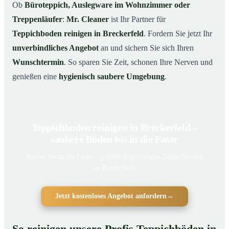
Ob
Büroteppich, Auslegware im Wohnzimmer oder
Treppenläufer
:
Mr. Cleaner
ist Ihr Partner für
Teppichboden reinigen in Breckerfeld
. Fordern Sie jetzt Ihr
unverbindliches Angebot
an und sichern Sie sich Ihren
Wunschtermin
. So sparen Sie Zeit, schonen Ihre Nerven und
genießen eine
hygienisch saubere Umgebung
.
Teppichboden reinigen in Breckerfeld –
saubere Böden bis in die Faser
Sauber bis in die Faser – gründlich gereinigter Teppichboden
in Breckerfeld
Jetzt kostenloses Angebot anfordern
→
So reinigen unsere Profis Teppichböden in