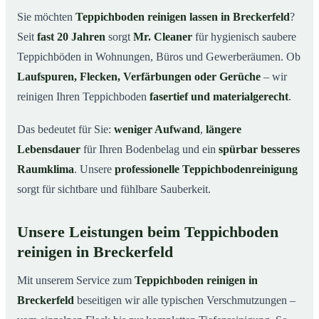
Breckerfeld
Sie möchten
Teppichboden reinigen lassen in Breckerfeld
?
Warum Teppichboden reinigen mit Mr. Cleaner in
03
Seit
fast 20 Jahren
sorgt
Mr. Cleaner
für hygienisch saubere
Breckerfeld?
Teppichböden in Wohnungen, Büros und Gewerberäumen. Ob
So funktioniert’s
04
Laufspuren, Flecken, Verfärbungen oder Gerüche
– wir
Teppichboden reinigen in Breckerfeld & Umgebung
05
reinigen Ihren Teppichboden
fasertief und materialgerecht
.
Jetzt Angebot einholen
06
Das bedeutet für Sie:
weniger Aufwand
,
längere
So reinigen unsere Profis Teppichböden in Breckerfeld
07
Lebensdauer
für Ihren Bodenbelag und ein
spürbar besseres
Raumklima
. Unsere
professionelle Teppichbodenreinigung
sorgt für sichtbare und fühlbare Sauberkeit.
Unsere Leistungen beim Teppichboden
reinigen in Breckerfeld
Mit unserem Service zum
Teppichboden reinigen in
Breckerfeld
beseitigen wir alle typischen Verschmutzungen –