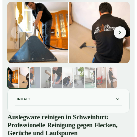
INHALT
Auslegware reinigen in Schweinfurt: Professionelle
01
Auslegware reinigen in Schweinfurt:
Reinigung gegen Flecken, Gerüche und Laufspuren
Professionelle Reinigung gegen Flecken,
So wird Auslegware in Schweinfurt professionell
02
Gerüche und Laufspuren
gereinigt