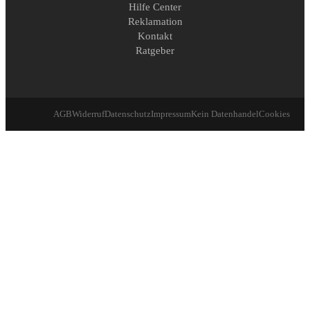
Hilfe Center
Reklamation
Kontakt
Ratgeber
AGB
Widerruf
Datenschutz
Impressum
Kein Datenhandel
Cookies