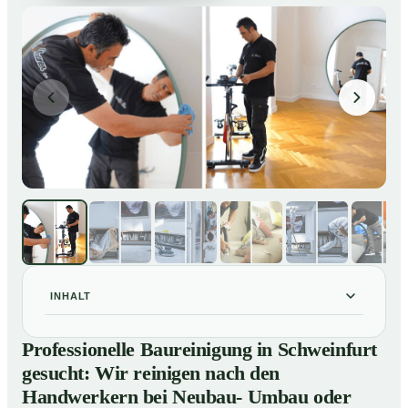
INHALT
Professionelle Baureinigung in Schweinfurt gesucht:
01
Professionelle Baureinigung in Schweinfurt
Wir reinigen nach den Handwerkern bei Neubau-
gesucht: Wir reinigen nach den
Umbau oder Renovierungen
Handwerkern bei Neubau- Umbau oder
Baureinigung in Schweinfurt – Profis im Einsatz
02