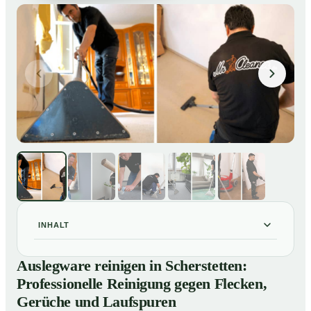
INHALT
Auslegware reinigen in Scherstetten: Professionelle
01
Auslegware reinigen in Scherstetten:
Reinigung gegen Flecken, Gerüche und Laufspuren
Professionelle Reinigung gegen Flecken,
So wird Auslegware in Scherstetten professionell
02
Gerüche und Laufspuren
gereinigt