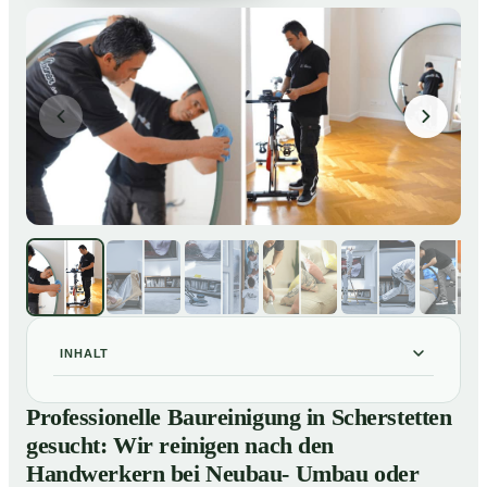
INHALT
Professionelle Baureinigung in Scherstetten gesucht:
01
Professionelle Baureinigung in Scherstetten
Wir reinigen nach den Handwerkern bei Neubau-
gesucht: Wir reinigen nach den
Umbau oder Renovierungen
Handwerkern bei Neubau- Umbau oder
Baureinigung in Scherstetten – Profis im Einsatz
02