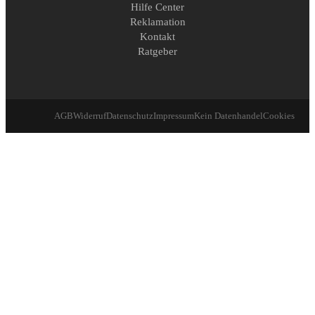
Hilfe Center
Reklamation
Kontakt
Ratgeber
AGB
Widerruf
Datenschutz
Impressum
Kein Datenhandel
Cookies