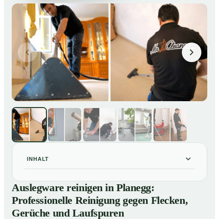
INHALT
Auslegware reinigen in Planegg: Professionelle
01
Auslegware reinigen in Planegg:
Reinigung gegen Flecken, Gerüche und Laufspuren
Professionelle Reinigung gegen Flecken,
So wird Auslegware in Planegg professionell gereinigt
02
Gerüche und Laufspuren