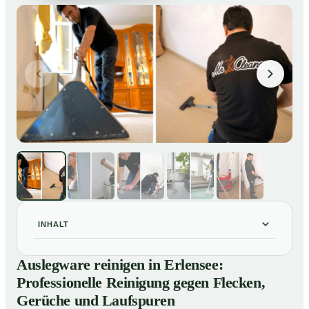
INHALT
Auslegware reinigen in Erlensee: Professionelle
01
Auslegware reinigen in Erlensee:
Reinigung gegen Flecken, Gerüche und Laufspuren
Professionelle Reinigung gegen Flecken,
So wird Auslegware in Erlensee professionell gereinigt
02
Gerüche und Laufspuren