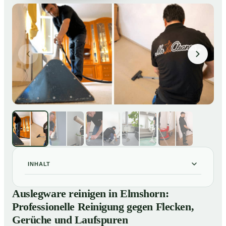
INHALT
Auslegware reinigen in Elmshorn: Professionelle
01
Auslegware reinigen in Elmshorn:
Reinigung gegen Flecken, Gerüche und Laufspuren
Professionelle Reinigung gegen Flecken,
So wird Auslegware in Elmshorn professionell gereinigt
02
Gerüche und Laufspuren