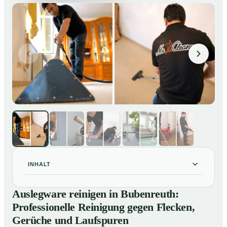
INHALT
Auslegware reinigen in Bubenreuth: Professionelle
01
Auslegware reinigen in Bubenreuth:
Reinigung gegen Flecken, Gerüche und Laufspuren
Professionelle Reinigung gegen Flecken,
So wird Auslegware in Bubenreuth professionell
02
Gerüche und Laufspuren
gereinigt