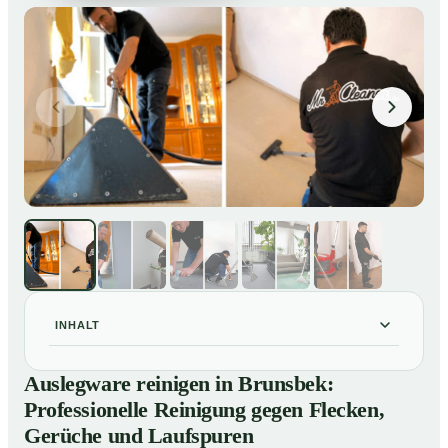
INHALT
Auslegware reinigen in Brunsbek: Professionelle
01
Auslegware reinigen in Brunsbek:
Reinigung gegen Flecken, Gerüche und Laufspuren
Professionelle Reinigung gegen Flecken,
So wird Auslegware in Brunsbek professionell gereinigt
02
Gerüche und Laufspuren