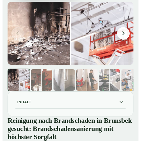
INHALT
Reinigung nach Brandschaden in Brunsbek gesucht:
01
Reinigung nach Brandschaden in Brunsbek
Brandschadensanierung mit höchster Sorgfalt
gesucht: Brandschadensanierung mit
Brandreinigung in Brunsbek – Profis im Einsatz
02
höchster Sorgfalt