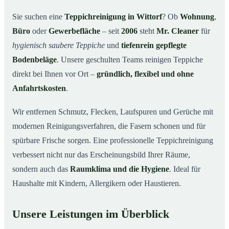
Warum Mr. Cleaner in Wittorf?
03
Sie suchen eine
Teppichreinigung in Wittorf
? Ob
Wohnung
,
Büro
oder
Gewerbefläche
– seit
2006
steht
Mr. Cleaner
für
Teppichreinigung in Wittorf und Umgebung
04
hygienisch saubere Teppiche
und
tiefenrein gepflegte
Jetzt Angebot einholen
05
Bodenbeläge
. Unsere geschulten Teams reinigen Teppiche
Qualität, die man sieht – Profis bei einer
06
direkt bei Ihnen vor Ort –
gründlich, flexibel und ohne
Teppichreinigung in Wittorf im Einsatz
Anfahrtskosten
.
Wir entfernen Schmutz, Flecken, Laufspuren und Gerüche mit
modernen Reinigungsverfahren, die Fasern schonen und für
spürbare Frische sorgen. Eine professionelle Teppichreinigung
verbessert nicht nur das Erscheinungsbild Ihrer Räume,
sondern auch das
Raumklima und die Hygiene
. Ideal für
Haushalte mit Kindern, Allergikern oder Haustieren.
Unsere Leistungen im Überblick