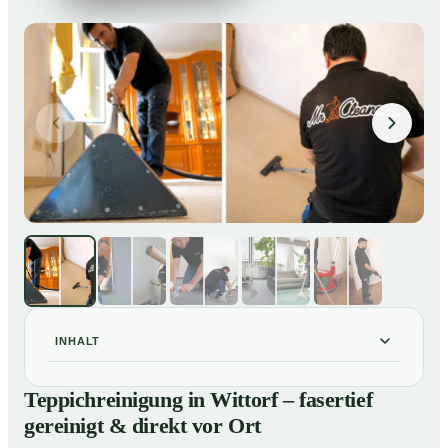
INHALT
Teppichreinigung in Wittorf – fasertief gereinigt & direkt
01
Teppichreinigung in Wittorf – fasertief
vor Ort
gereinigt & direkt vor Ort
Unsere Leistungen im Überblick
02