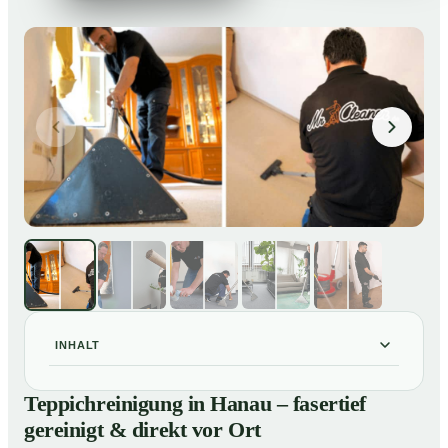
INHALT
Teppichreinigung in Hanau – fasertief gereinigt & direkt
01
Teppichreinigung in Hanau – fasertief
vor Ort
gereinigt & direkt vor Ort
Unsere Leistungen im Überblick
02