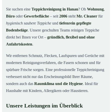
Warum Mr. Cleaner in Hanau?
03
Sie suchen eine
Teppichreinigung in Hanau
? Ob
Wohnung
,
Büro
oder
Gewerbefläche
– seit
2006
steht
Mr. Cleaner
für
Teppichreinigung in Hanau und Umgebung
04
hygienisch saubere Teppiche
und
tiefenrein gepflegte
Jetzt Angebot einholen
05
Bodenbeläge
. Unsere geschulten Teams reinigen Teppiche
Qualität, die man sieht – Profis bei einer
06
direkt bei Ihnen vor Ort –
gründlich, flexibel und ohne
Teppichreinigung in Hanau im Einsatz
Anfahrtskosten
.
Wir entfernen Schmutz, Flecken, Laufspuren und Gerüche mit
modernen Reinigungsverfahren, die Fasern schonen und für
spürbare Frische sorgen. Eine professionelle Teppichreinigung
verbessert nicht nur das Erscheinungsbild Ihrer Räume,
sondern auch das
Raumklima und die Hygiene
. Ideal für
Haushalte mit Kindern, Allergikern oder Haustieren.
Unsere Leistungen im Überblick