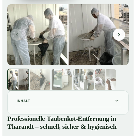
INHALT
Professionelle Taubenkot-Entfernung in Tharandt –
01
Professionelle Taubenkot-Entfernung in
schnell, sicher & hygienisch
Tharandt – schnell, sicher & hygienisch
Warum professionelle Taubenkot-Entfernung in
02