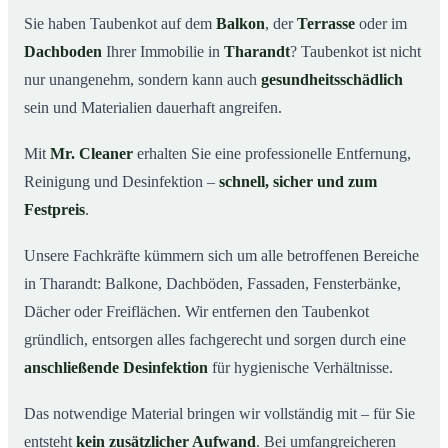
Tharandt wichtig ist
Sie haben Taubenkot auf dem
Balkon
, der
Terrasse
oder im
Ihr Vorteil: Erfahrung & klare Abläufe
03
Dachboden
Ihrer Immobilie in
Tharandt
? Taubenkot ist nicht
Taubenkot entfernen in Tharandt & Umgebung
04
nur unangenehm, sondern kann auch
gesundheitsschädlich
Jetzt Angebot für die Taubenkot-Entfernung in
sein und Materialien dauerhaft angreifen.
05
Tharandt anfordern
Mit
Mr. Cleaner
erhalten Sie eine professionelle Entfernung,
So wird Taubenkot in Tharandt professionell entfernt
06
Reinigung und Desinfektion –
schnell, sicher und zum
Festpreis
.
Unsere Fachkräfte kümmern sich um alle betroffenen Bereiche
in Tharandt: Balkone, Dachböden, Fassaden, Fensterbänke,
Dächer oder Freiflächen. Wir entfernen den Taubenkot
gründlich, entsorgen alles fachgerecht und sorgen durch eine
anschließende Desinfektion
für hygienische Verhältnisse.
Das notwendige Material bringen wir vollständig mit – für Sie
entsteht
kein zusätzlicher Aufwand
. Bei umfangreicheren