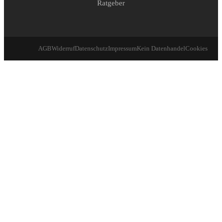
Ratgeber
AGB
Widerruf
Datenschutz
Impressum
Kein Datenhandel
Cookies