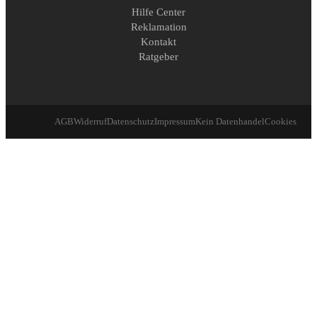
Hilfe Center
Reklamation
Kontakt
Ratgeber
AGB
Widerruf
Datenschutz
Impressum
Kein Datenhandel
Cookies