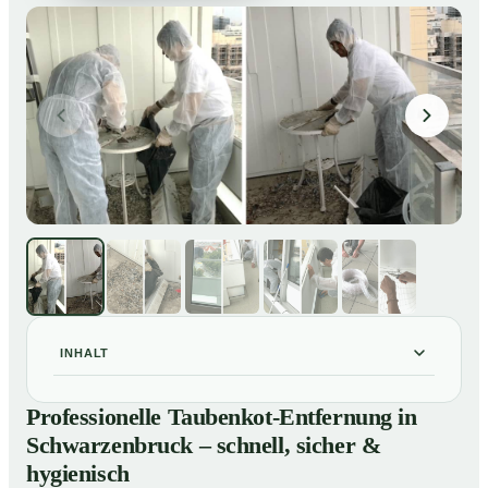
INHALT
Professionelle Taubenkot-Entfernung in
01
Professionelle Taubenkot-Entfernung in
Schwarzenbruck – schnell, sicher & hygienisch
Schwarzenbruck – schnell, sicher &
Warum professionelle Taubenkot-Entfernung in
02
hygienisch
Schwarzenbruck wichtig ist