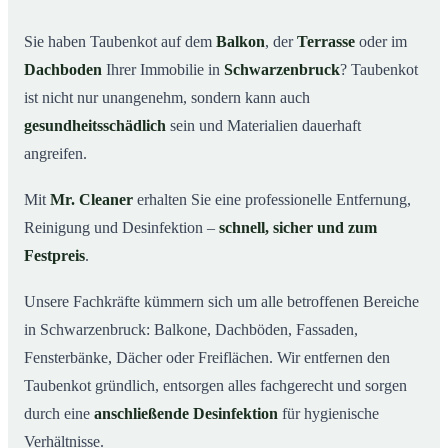
Ihr Vorteil: Erfahrung & klare Abläufe
03
Sie haben Taubenkot auf dem
Balkon
, der
Terrasse
oder im
Taubenkot entfernen in Schwarzenbruck & Umgebung
04
Dachboden
Ihrer Immobilie in
Schwarzenbruck
? Taubenkot
ist nicht nur unangenehm, sondern kann auch
Jetzt Angebot für die Taubenkot-Entfernung in
05
Schwarzenbruck anfordern
gesundheitsschädlich
sein und Materialien dauerhaft
So wird Taubenkot in Schwarzenbruck professionell
06
angreifen.
entfernt
Mit
Mr. Cleaner
erhalten Sie eine professionelle Entfernung,
Reinigung und Desinfektion –
schnell, sicher und zum
Festpreis
.
Unsere Fachkräfte kümmern sich um alle betroffenen Bereiche
in Schwarzenbruck: Balkone, Dachböden, Fassaden,
Fensterbänke, Dächer oder Freiflächen. Wir entfernen den
Taubenkot gründlich, entsorgen alles fachgerecht und sorgen
durch eine
anschließende Desinfektion
für hygienische
Verhältnisse.