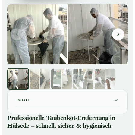
INHALT
Professionelle Taubenkot-Entfernung in Hülsede –
01
Professionelle Taubenkot-Entfernung in
schnell, sicher & hygienisch
Hülsede – schnell, sicher & hygienisch
Warum professionelle Taubenkot-Entfernung in
02