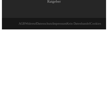
Ratgeber
AGB
Widerruf
Datenschutz
Impressum
Kein Datenhandel
Cookies