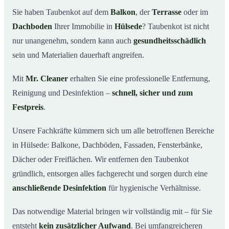
Hülsede wichtig ist
Sie haben Taubenkot auf dem
Balkon
, der
Terrasse
oder im
Ihr Vorteil: Erfahrung & klare Abläufe
03
Dachboden
Ihrer Immobilie in
Hülsede
? Taubenkot ist nicht
Taubenkot entfernen in Hülsede & Umgebung
04
nur unangenehm, sondern kann auch
gesundheitsschädlich
Jetzt Angebot für die Taubenkot-Entfernung in Hülsede
sein und Materialien dauerhaft angreifen.
05
anfordern
Mit
Mr. Cleaner
erhalten Sie eine professionelle Entfernung,
So wird Taubenkot in Hülsede professionell entfernt
06
Reinigung und Desinfektion –
schnell, sicher und zum
Festpreis
.
Unsere Fachkräfte kümmern sich um alle betroffenen Bereiche
in Hülsede: Balkone, Dachböden, Fassaden, Fensterbänke,
Dächer oder Freiflächen. Wir entfernen den Taubenkot
gründlich, entsorgen alles fachgerecht und sorgen durch eine
anschließende Desinfektion
für hygienische Verhältnisse.
Das notwendige Material bringen wir vollständig mit – für Sie
entsteht
kein zusätzlicher Aufwand
. Bei umfangreicheren