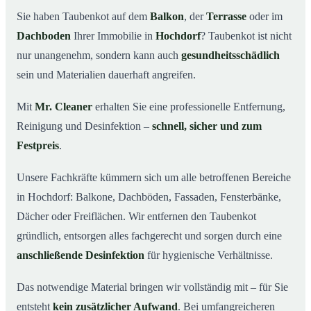
Hochdorf wichtig ist
Sie haben Taubenkot auf dem
Balkon
, der
Terrasse
oder im
Ihr Vorteil: Erfahrung & klare Abläufe
03
Dachboden
Ihrer Immobilie in
Hochdorf
? Taubenkot ist nicht
Taubenkot entfernen in Hochdorf & Umgebung
04
nur unangenehm, sondern kann auch
gesundheitsschädlich
Jetzt Angebot für die Taubenkot-Entfernung in
sein und Materialien dauerhaft angreifen.
05
Hochdorf anfordern
Mit
Mr. Cleaner
erhalten Sie eine professionelle Entfernung,
So wird Taubenkot in Hochdorf professionell entfernt
06
Reinigung und Desinfektion –
schnell, sicher und zum
Festpreis
.
Unsere Fachkräfte kümmern sich um alle betroffenen Bereiche
in Hochdorf: Balkone, Dachböden, Fassaden, Fensterbänke,
Dächer oder Freiflächen. Wir entfernen den Taubenkot
gründlich, entsorgen alles fachgerecht und sorgen durch eine
anschließende Desinfektion
für hygienische Verhältnisse.
Das notwendige Material bringen wir vollständig mit – für Sie
entsteht
kein zusätzlicher Aufwand
. Bei umfangreicheren