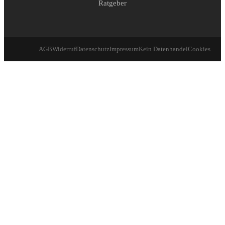
Ratgeber
AGB
Widerruf
Datenschutz
Impressum
Kein Datenhandel
Cookies