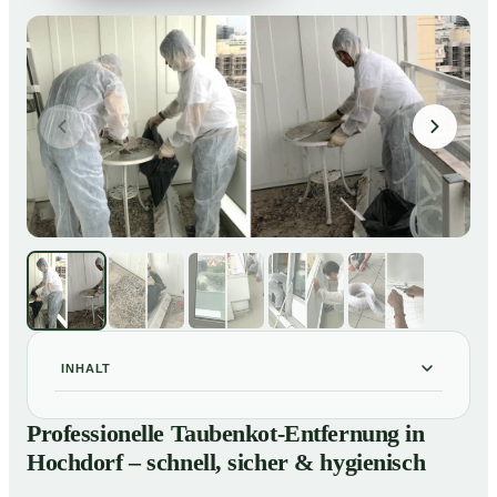
INHALT
Professionelle Taubenkot-Entfernung in Hochdorf –
01
Professionelle Taubenkot-Entfernung in
schnell, sicher & hygienisch
Hochdorf – schnell, sicher & hygienisch
Warum professionelle Taubenkot-Entfernung in
02