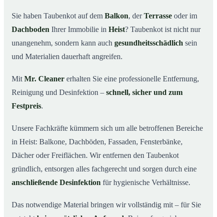
wichtig ist
Sie haben Taubenkot auf dem
Balkon
, der
Terrasse
oder im
Ihr Vorteil: Erfahrung & klare Abläufe
03
Dachboden
Ihrer Immobilie in
Heist
? Taubenkot ist nicht nur
Taubenkot entfernen in Heist & Umgebung
04
unangenehm, sondern kann auch
gesundheitsschädlich
sein
Jetzt Angebot für die Taubenkot-Entfernung in Heist
und Materialien dauerhaft angreifen.
05
anfordern
Mit
Mr. Cleaner
erhalten Sie eine professionelle Entfernung,
So wird Taubenkot in Heist professionell entfernt
06
Reinigung und Desinfektion –
schnell, sicher und zum
Festpreis
.
Unsere Fachkräfte kümmern sich um alle betroffenen Bereiche
in Heist: Balkone, Dachböden, Fassaden, Fensterbänke,
Dächer oder Freiflächen. Wir entfernen den Taubenkot
gründlich, entsorgen alles fachgerecht und sorgen durch eine
anschließende Desinfektion
für hygienische Verhältnisse.
Das notwendige Material bringen wir vollständig mit – für Sie