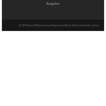
Ratgeber
AGB
Widerruf
Datenschutz
Impressum
Kein Datenhandel
Cookies