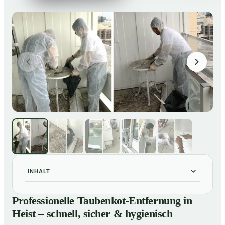
INHALT
Professionelle Taubenkot-Entfernung in Heist –
01
Professionelle Taubenkot-Entfernung in
schnell, sicher & hygienisch
Heist – schnell, sicher & hygienisch
Warum professionelle Taubenkot-Entfernung in Heist
02