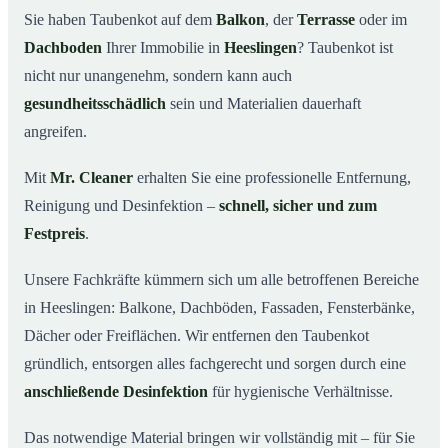
Sie haben Taubenkot auf dem
Balkon
, der
Terrasse
oder im
Ihr Vorteil: Erfahrung & klare Abläufe
03
Dachboden
Ihrer Immobilie in
Heeslingen
? Taubenkot ist
Taubenkot entfernen in Heeslingen & Umgebung
04
nicht nur unangenehm, sondern kann auch
Jetzt Angebot für die Taubenkot-Entfernung in
gesundheitsschädlich
sein und Materialien dauerhaft
05
Heeslingen anfordern
angreifen.
So wird Taubenkot in Heeslingen professionell entfernt
06
Mit
Mr. Cleaner
erhalten Sie eine professionelle Entfernung,
Reinigung und Desinfektion –
schnell, sicher und zum
Festpreis
.
Unsere Fachkräfte kümmern sich um alle betroffenen Bereiche
in Heeslingen: Balkone, Dachböden, Fassaden, Fensterbänke,
Dächer oder Freiflächen. Wir entfernen den Taubenkot
gründlich, entsorgen alles fachgerecht und sorgen durch eine
anschließende Desinfektion
für hygienische Verhältnisse.
Das notwendige Material bringen wir vollständig mit – für Sie