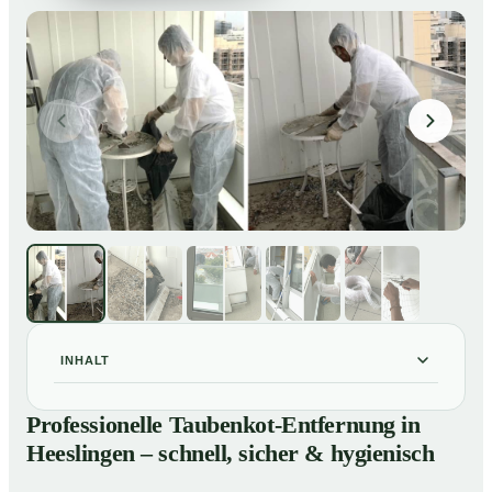
INHALT
Professionelle Taubenkot-Entfernung in Heeslingen –
01
Professionelle Taubenkot-Entfernung in
schnell, sicher & hygienisch
Heeslingen – schnell, sicher & hygienisch
Warum professionelle Taubenkot-Entfernung in
02
Heeslingen wichtig ist