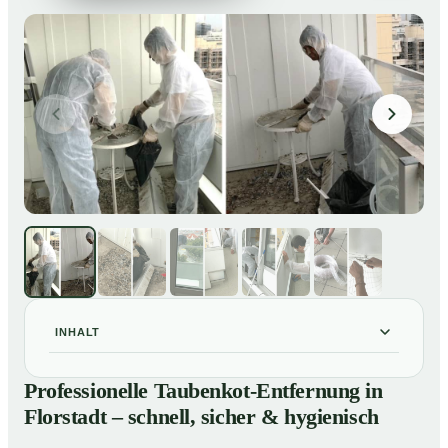
INHALT
Professionelle Taubenkot-Entfernung in Florstadt –
01
Professionelle Taubenkot-Entfernung in
schnell, sicher & hygienisch
Florstadt – schnell, sicher & hygienisch
Warum professionelle Taubenkot-Entfernung in
02