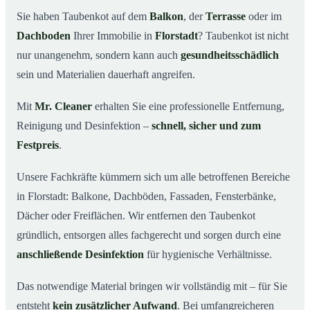
Florstadt wichtig ist
Sie haben Taubenkot auf dem
Balkon
, der
Terrasse
oder im
Ihr Vorteil: Erfahrung & klare Abläufe
03
Dachboden
Ihrer Immobilie in
Florstadt
? Taubenkot ist nicht
Taubenkot entfernen in Florstadt & Umgebung
04
nur unangenehm, sondern kann auch
gesundheitsschädlich
Jetzt Angebot für die Taubenkot-Entfernung in
sein und Materialien dauerhaft angreifen.
05
Florstadt anfordern
Mit
Mr. Cleaner
erhalten Sie eine professionelle Entfernung,
So wird Taubenkot in Florstadt professionell entfernt
06
Reinigung und Desinfektion –
schnell, sicher und zum
Festpreis
.
Unsere Fachkräfte kümmern sich um alle betroffenen Bereiche
in Florstadt: Balkone, Dachböden, Fassaden, Fensterbänke,
Dächer oder Freiflächen. Wir entfernen den Taubenkot
gründlich, entsorgen alles fachgerecht und sorgen durch eine
anschließende Desinfektion
für hygienische Verhältnisse.
Das notwendige Material bringen wir vollständig mit – für Sie
entsteht
kein zusätzlicher Aufwand
. Bei umfangreicheren