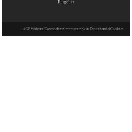
Ratgeber
AGB
Widerruf
Datenschutz
Impressum
Kein Datenhandel
Cookies