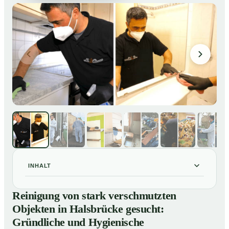
INHALT
Reinigung von stark verschmutzten Objekten in
01
Reinigung von stark verschmutzten
Halsbrücke gesucht: Gründliche und Hygienische
Objekten in Halsbrücke gesucht:
Tiefenreinigung
Gründliche und Hygienische
So reinigen unsere Profis stark verschmutzte
02