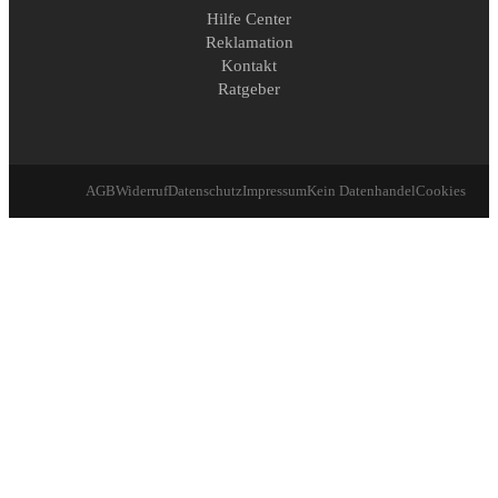
Hilfe Center
Reklamation
Kontakt
Ratgeber
AGB
Widerruf
Datenschutz
Impressum
Kein Datenhandel
Cookies