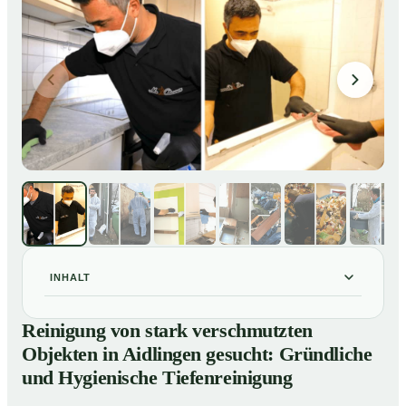
INHALT
Reinigung von stark verschmutzten Objekten in
01
Reinigung von stark verschmutzten
Aidlingen gesucht: Gründliche und Hygienische
Objekten in Aidlingen gesucht: Gründliche
Tiefenreinigung
und Hygienische Tiefenreinigung
So reinigen unsere Profis stark verschmutzte
02
Wohnungen in Aidlingen