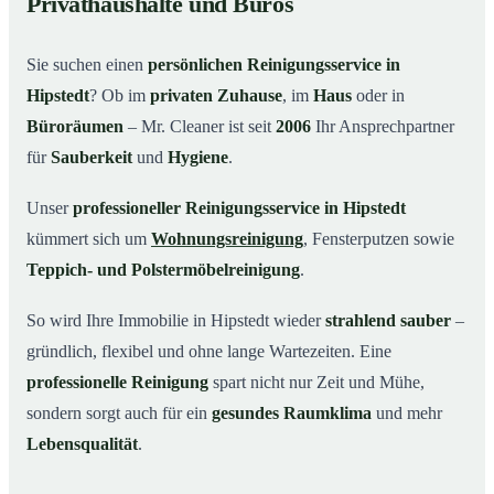
Privathaushalte und Büros
Warum Mr. Cleaner in Hipstedt?
03
Sie suchen einen
persönlichen Reinigungsservice in
So einfach funktioniert’s
04
Hipstedt
? Ob im
privaten Zuhause
, im
Haus
oder in
Typische Anlässe für einen Reinigungsservice
05
Büroräumen
– Mr. Cleaner ist seit
2006
Ihr Ansprechpartner
Reinigungsservice in Hipstedt und Umgebung
06
für
Sauberkeit
und
Hygiene
.
Jetzt kostenloses Angebot einholen
07
Unser
professioneller Reinigungsservice in Hipstedt
So arbeitet ein Reinigungsservice in Hipstedt
08
kümmert sich um
Wohnungsreinigung
, Fensterputzen sowie
wirklich
Teppich- und Polstermöbelreinigung
.
So wird Ihre Immobilie in Hipstedt wieder
strahlend sauber
–
gründlich, flexibel und ohne lange Wartezeiten. Eine
professionelle Reinigung
spart nicht nur Zeit und Mühe,
sondern sorgt auch für ein
gesundes Raumklima
und mehr
Lebensqualität
.