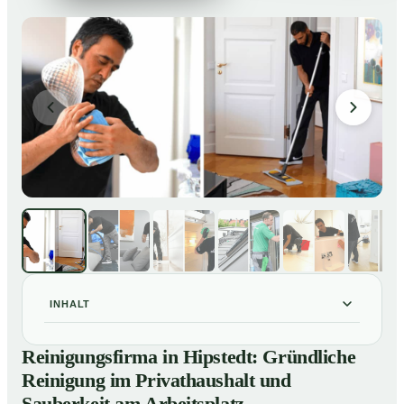
INHALT
Reinigungsfirma in Hipstedt: Gründliche Reinigung im
01
Reinigungsfirma in Hipstedt: Gründliche
Privathaushalt und Sauberkeit am Arbeitsplatz
Reinigung im Privathaushalt und
So arbeitet eine Reinigungsfirma in Hipstedt
02