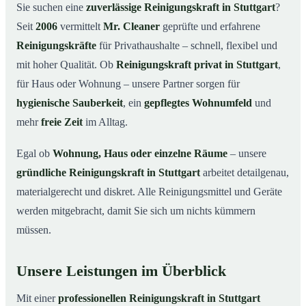
Warum eine Reinigungskraft von Mr. Cleaner?
03
Sie suchen eine
zuverlässige Reinigungskraft in Stuttgart
?
Seit
2006
vermittelt
Mr. Cleaner
geprüfte und erfahrene
So läuft die Buchung einer Reinigungskraft ab
04
Reinigungskräfte
für Privathaushalte – schnell, flexibel und
Typische Anlässe für eine Reinigungskraft
05
mit hoher Qualität. Ob
Reinigungskraft privat in Stuttgart
,
Reinigungskraft in Stuttgart & Umgebung
06
für Haus oder Wohnung – unsere Partner sorgen für
Jetzt Reinigungskraft buchen
07
hygienische Sauberkeit
, ein
gepflegtes Wohnumfeld
und
So einfach buchen Sie eine Reinigungskraft in
mehr
freie Zeit
im Alltag.
08
Stuttgart
Egal ob
Wohnung, Haus oder einzelne Räume
– unsere
gründliche Reinigungskraft in Stuttgart
arbeitet detailgenau,
materialgerecht und diskret. Alle Reinigungsmittel und Geräte
werden mitgebracht, damit Sie sich um nichts kümmern
müssen.
Unsere Leistungen im Überblick
Mit einer
professionellen Reinigungskraft in Stuttgart