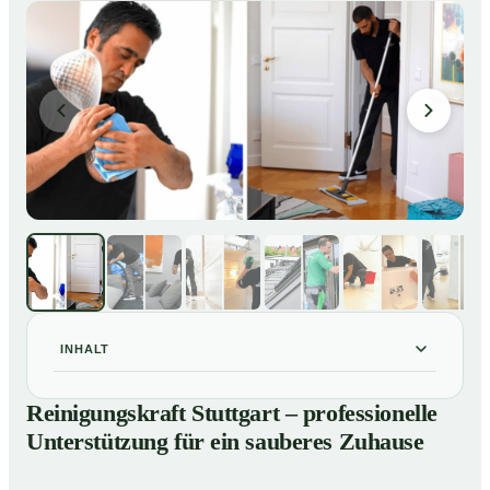
INHALT
Reinigungskraft Stuttgart – professionelle
01
Reinigungskraft Stuttgart – professionelle
Unterstützung für ein sauberes Zuhause
Unterstützung für ein sauberes Zuhause
Unsere Leistungen im Überblick
02