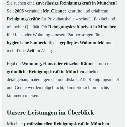
Warum eine Reinigungskraft von Mr. Cleaner?
03
Sie suchen eine
zuverlässige Reinigungskraft in München
?
Seit
2006
vermittelt
Mr. Cleaner
geprüfte und erfahrene
So läuft die Buchung einer Reinigungskraft ab
04
Reinigungskräfte
für Privathaushalte – schnell, flexibel und
Typische Anlässe für eine Reinigungskraft
05
mit hoher Qualität. Ob
Reinigungskraft privat in München
,
Reinigungskraft in München & Umgebung
06
für Haus oder Wohnung – unsere Partner sorgen für
Jetzt Reinigungskraft buchen
07
hygienische Sauberkeit
, ein
gepflegtes Wohnumfeld
und
So einfach buchen Sie eine Reinigungskraft in
mehr
freie Zeit
im Alltag.
08
München
Egal ob
Wohnung, Haus oder einzelne Räume
– unsere
gründliche Reinigungskraft in München
arbeitet
detailgenau, materialgerecht und diskret. Alle Reinigungsmittel
und Geräte werden mitgebracht, damit Sie sich um nichts
kümmern müssen.
Unsere Leistungen im Überblick
Mit einer
professionellen Reinigungskraft in München