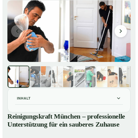
INHALT
Reinigungskraft München – professionelle
01
Reinigungskraft München – professionelle
Unterstützung für ein sauberes Zuhause
Unterstützung für ein sauberes Zuhause
Unsere Leistungen im Überblick
02