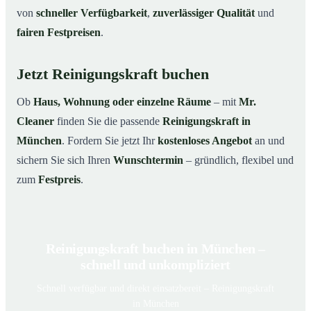
von
schneller Verfügbarkeit
,
zuverlässiger Qualität
und
fairen Festpreisen
.
Jetzt Reinigungskraft buchen
Ob
Haus, Wohnung oder einzelne Räume
– mit
Mr.
Cleaner
finden Sie die passende
Reinigungskraft in
München
. Fordern Sie jetzt Ihr
kostenloses Angebot
an und
sichern Sie sich Ihren
Wunschtermin
– gründlich, flexibel und
zum
Festpreis
.
Reinigungskraft buchen in München –
schnell und unkompliziert
Schnell verfügbar und direkt einsatzbereit – Reinigungskraft
in München