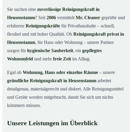
Warum eine Reinigungskraft von Mr. Cleaner?
03
Sie suchen eine
zuverlässige Reinigungskraft in
So läuft die Buchung einer Reinigungskraft ab
04
Heusenstamm
? Seit
2006
vermittelt
Mr. Cleaner
geprüfte und
Typische Anlässe für eine Reinigungskraft
05
erfahrene
Reinigungskräfte
für Privathaushalte – schnell,
Reinigungskraft in Heusenstamm & Umgebung
06
flexibel und mit hoher Qualität. Ob
Reinigungskraft privat in
Jetzt Reinigungskraft buchen
07
Heusenstamm
, für Haus oder Wohnung – unsere Partner
sorgen für
hygienische Sauberkeit
, ein
gepflegtes
So einfach buchen Sie eine Reinigungskraft in
08
Heusenstamm
Wohnumfeld
und mehr
freie Zeit
im Alltag.
Egal ob
Wohnung, Haus oder einzelne Räume
– unsere
gründliche Reinigungskraft in Heusenstamm
arbeitet
detailgenau, materialgerecht und diskret. Alle Reinigungsmittel
und Geräte werden mitgebracht, damit Sie sich um nichts
kümmern müssen.
Unsere Leistungen im Überblick