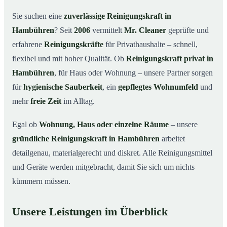
Warum eine Reinigungskraft von Mr. Cleaner?
03
Sie suchen eine
zuverlässige Reinigungskraft in
So läuft die Buchung einer Reinigungskraft ab
04
Hambühren
? Seit
2006
vermittelt
Mr. Cleaner
geprüfte und
Typische Anlässe für eine Reinigungskraft
05
erfahrene
Reinigungskräfte
für Privathaushalte – schnell,
Reinigungskraft in Hambühren & Umgebung
06
flexibel und mit hoher Qualität. Ob
Reinigungskraft privat in
Jetzt Reinigungskraft buchen
07
Hambühren
, für Haus oder Wohnung – unsere Partner sorgen
für
hygienische Sauberkeit
, ein
gepflegtes Wohnumfeld
und
So einfach buchen Sie eine Reinigungskraft in
08
Hambühren
mehr
freie Zeit
im Alltag.
Egal ob
Wohnung, Haus oder einzelne Räume
– unsere
gründliche Reinigungskraft in Hambühren
arbeitet
detailgenau, materialgerecht und diskret. Alle Reinigungsmittel
und Geräte werden mitgebracht, damit Sie sich um nichts
kümmern müssen.
Unsere Leistungen im Überblick