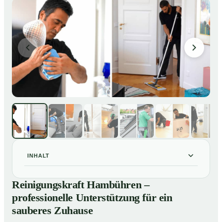
INHALT
Reinigungskraft Hambühren – professionelle
01
Reinigungskraft Hambühren –
Unterstützung für ein sauberes Zuhause
professionelle Unterstützung für ein
Unsere Leistungen im Überblick
02
sauberes Zuhause