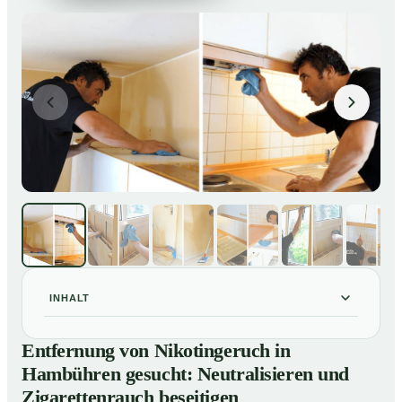
INHALT
Entfernung von Nikotingeruch in Hambühren gesucht:
01
Entfernung von Nikotingeruch in
Neutralisieren und Zigarettenrauch beseitigen
Hambühren gesucht: Neutralisieren und
So entfernen wir Nikotingeruch in Hambühren
02
Zigarettenrauch beseitigen