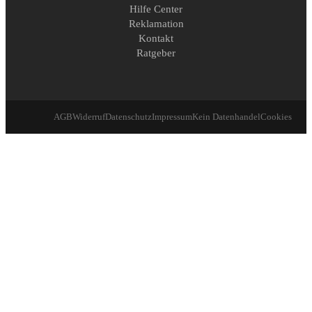
Hilfe Center
Reklamation
Kontakt
Ratgeber
AGB
Widerruf
Datenschutz
Impressum
Kein Datenhandel
Cookies