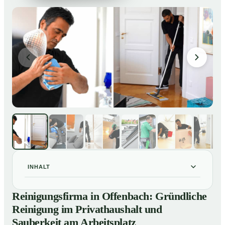
INHALT
Reinigungsfirma in Offenbach: Gründliche Reinigung
01
Reinigungsfirma in Offenbach: Gründliche
im Privathaushalt und Sauberkeit am Arbeitsplatz
Reinigung im Privathaushalt und
So arbeitet eine Reinigungsfirma in Offenbach
02
Sauberkeit am Arbeitsplatz