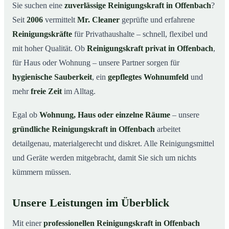
Warum eine Reinigungskraft von Mr. Cleaner?
03
Sie suchen eine
zuverlässige Reinigungskraft in Offenbach
?
Seit
2006
vermittelt
Mr. Cleaner
geprüfte und erfahrene
So läuft die Buchung einer Reinigungskraft ab
04
Reinigungskräfte
für Privathaushalte – schnell, flexibel und
Typische Anlässe für eine Reinigungskraft
05
mit hoher Qualität. Ob
Reinigungskraft privat in Offenbach
,
Reinigungskraft in Offenbach & Umgebung
06
für Haus oder Wohnung – unsere Partner sorgen für
Jetzt Reinigungskraft buchen
07
hygienische Sauberkeit
, ein
gepflegtes Wohnumfeld
und
So einfach buchen Sie eine Reinigungskraft in
mehr
freie Zeit
im Alltag.
08
Offenbach
Egal ob
Wohnung, Haus oder einzelne Räume
– unsere
gründliche Reinigungskraft in Offenbach
arbeitet
detailgenau, materialgerecht und diskret. Alle Reinigungsmittel
und Geräte werden mitgebracht, damit Sie sich um nichts
kümmern müssen.
Unsere Leistungen im Überblick
Mit einer
professionellen Reinigungskraft in Offenbach