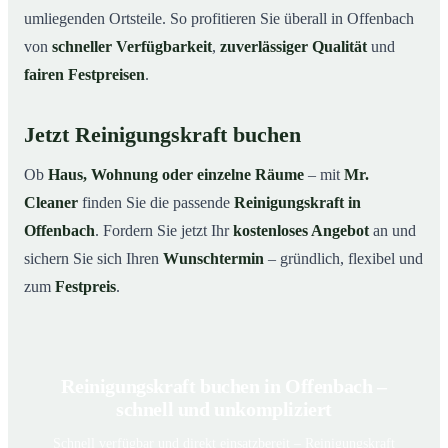
umliegenden Ortsteile. So profitieren Sie überall in Offenbach
von
schneller Verfügbarkeit
,
zuverlässiger Qualität
und
fairen Festpreisen
.
Jetzt Reinigungskraft buchen
Ob
Haus, Wohnung oder einzelne Räume
– mit
Mr.
Cleaner
finden Sie die passende
Reinigungskraft in
Offenbach
. Fordern Sie jetzt Ihr
kostenloses Angebot
an und
sichern Sie sich Ihren
Wunschtermin
– gründlich, flexibel und
zum
Festpreis
.
Reinigungskraft buchen in Offenbach –
schnell und unkompliziert
Schnell verfügbar und direkt einsatzbereit – Reinigungskraft