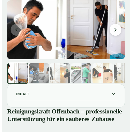
INHALT
Reinigungskraft Offenbach – professionelle
01
Reinigungskraft Offenbach – professionelle
Unterstützung für ein sauberes Zuhause
Unterstützung für ein sauberes Zuhause
Unsere Leistungen im Überblick
02