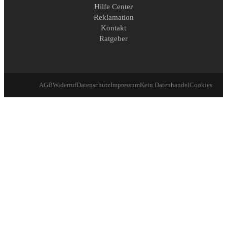
Hilfe Center
Reklamation
Kontakt
Ratgeber
AGB
Widerruf
Datenschutz
Impressum
Kein Datenhandel
Cookies