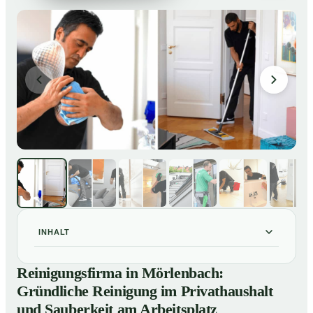
INHALT
Reinigungsfirma in Mörlenbach: Gründliche Reinigung
01
Reinigungsfirma in Mörlenbach:
im Privathaushalt und Sauberkeit am Arbeitsplatz
Gründliche Reinigung im Privathaushalt
So arbeitet eine Reinigungsfirma in Mörlenbach
02
und Sauberkeit am Arbeitsplatz