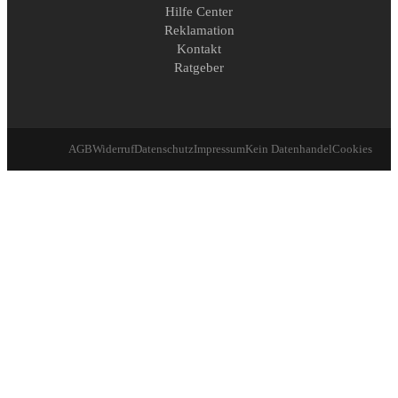
Hilfe Center
Reklamation
Kontakt
Ratgeber
AGB
Widerruf
Datenschutz
Impressum
Kein Datenhandel
Cookies