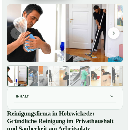
INHALT
Reinigungsfirma in Holzwickede: Gründliche Reinigung
01
Reinigungsfirma in Holzwickede:
im Privathaushalt und Sauberkeit am Arbeitsplatz
Gründliche Reinigung im Privathaushalt
So arbeitet eine Reinigungsfirma in Holzwickede
02
und Sauberkeit am Arbeitsplatz