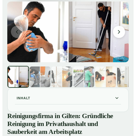
INHALT
Reinigungsfirma in Gilten: Gründliche Reinigung im
01
Reinigungsfirma in Gilten: Gründliche
Privathaushalt und Sauberkeit am Arbeitsplatz
Reinigung im Privathaushalt und
So arbeitet eine Reinigungsfirma in Gilten
02
Sauberkeit am Arbeitsplatz