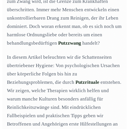
zum Zwang wird, ist die Grenze zum Krankhaften
Reinlichkeitsdrang?
überschritten. Immer mehr Menschen entwickeln einen
OCD vs. übertriebene Ordnungsliebe: Wo liegt der
03
unkontrollierbaren Drang zum Reinigen, der ihr Leben
Unterschied?
dominiert. Doch woran erkennt man, ob es sich noch um
Die heimlichen Rituale: Wie Menschen ihren
04
Putzzwang verstecken
harmlose Ordnungsliebe oder bereits um einen
behandlungsbedürftigen
Putzzwang
handelt?
Putzen als Flucht: Warum manche Stress in hyper-
05
sauberen Räumen kompensieren
In diesem Artikel beleuchten wir die Schattenseiten
Körperliche Folgen von Putzzwang: Von Ekzemen bis
06
Chemikalienbelastung
übertriebener Hygiene: Von psychologischen Ursachen
Partnerschaft & Putzzwang: Wenn die Beziehung
über körperliche Folgen bis hin zu
07
unter übertriebener Sauberkeit leidet
Beziehungsproblemen, die durch
Putzrituale
entstehen.
Kultursache Sauberkeit: Warum manche
08
Wir zeigen, welche Therapien wirklich helfen und
Gesellschaften anfälliger für Reinlichkeitszwang sind
warum manche Kulturen besonders anfällig für
Therapie gegen Putzzwang: Welche Methoden helfen
09
Reinlichkeitszwänge sind. Mit eindrücklichen
wirklich?
Fallbeispielen und praktischen Tipps geben wir
Extremfall-Szenarien: Wenn Putzen zum
10
lebensbestimmenden Albtraum wird
Betroffenen und Angehörigen erste Hilfestellungen an