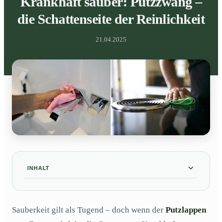
Krankhaft sauber: Putzzwang –
die Schattenseite der Reinlichkeit
21.04.2025
INHALT
Ab wann ist Putzen nicht mehr normal – sondern
01
zwanghaft?
Sauberkeit gilt als Tugend – doch wenn der
Putzlappen
Psychologie des Putzzwangs: Was steckt hinter dem
02