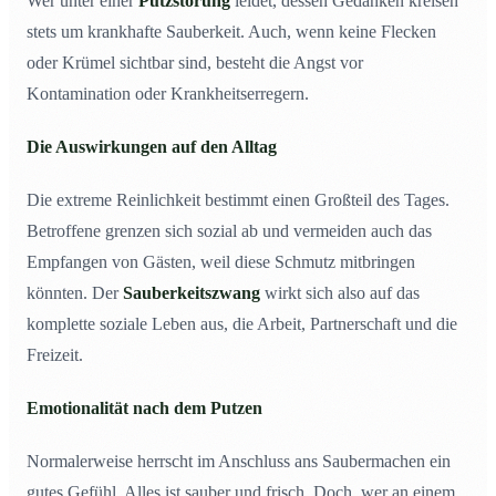
Wer unter einer
Putzstörung
leidet, dessen Gedanken kreisen
stets um krankhafte Sauberkeit. Auch, wenn keine Flecken
oder Krümel sichtbar sind, besteht die Angst vor
Kontamination oder Krankheitserregern.
Die Auswirkungen auf den Alltag
Die extreme Reinlichkeit bestimmt einen Großteil des Tages.
Betroffene grenzen sich sozial ab und vermeiden auch das
Empfangen von Gästen, weil diese Schmutz mitbringen
könnten. Der
Sauberkeitszwang
wirkt sich also auf das
komplette soziale Leben aus, die Arbeit, Partnerschaft und die
Freizeit.
Emotionalität nach dem Putzen
Normalerweise herrscht im Anschluss ans Saubermachen ein
gutes Gefühl. Alles ist sauber und frisch. Doch, wer an einem