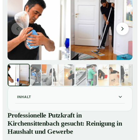
INHALT
Professionelle Putzkraft in Kirchensittenbach gesucht:
01
Professionelle Putzkraft in
Reinigung in Haushalt und Gewerbe
Kirchensittenbach gesucht: Reinigung in
So einfach buchen Sie eine Putzkraft in
02
Haushalt und Gewerbe
Kirchensittenbach