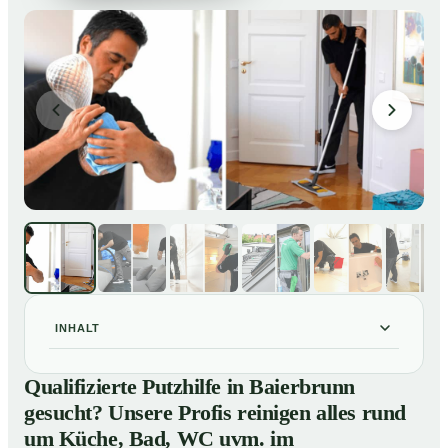
INHALT
Qualifizierte Putzhilfe in Baierbrunn gesucht? Unsere
01
Qualifizierte Putzhilfe in Baierbrunn
Profis reinigen alles rund um Küche, Bad, WC uvm. im
gesucht? Unsere Profis reinigen alles rund
Privathaushalt
um Küche, Bad, WC uvm. im
So einfach buchen Sie eine Putzhilfe in Baierbrunn
02