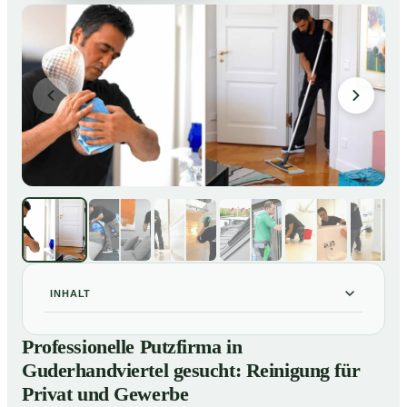
INHALT
Professionelle Putzfirma in Guderhandviertel gesucht:
01
Professionelle Putzfirma in
Reinigung für Privat und Gewerbe
Guderhandviertel gesucht: Reinigung für
So arbeitet eine Putzfirma in Guderhandviertel
02
Privat und Gewerbe