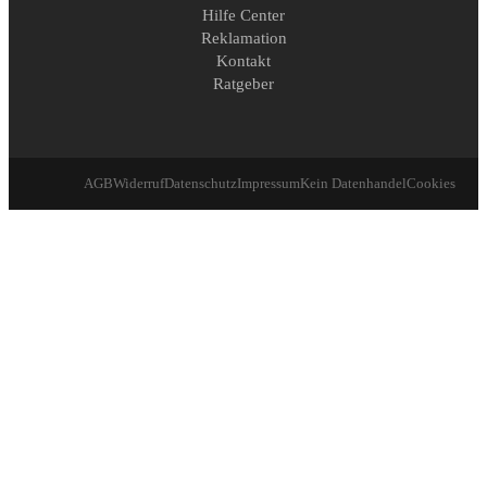
Hilfe Center
Reklamation
Kontakt
Ratgeber
AGB
Widerruf
Datenschutz
Impressum
Kein Datenhandel
Cookies