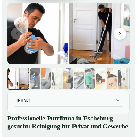
INHALT
Professionelle Putzfirma in Escheburg gesucht:
01
Professionelle Putzfirma in Escheburg
Reinigung für Privat und Gewerbe
gesucht: Reinigung für Privat und Gewerbe
So arbeitet eine Putzfirma in Escheburg
02