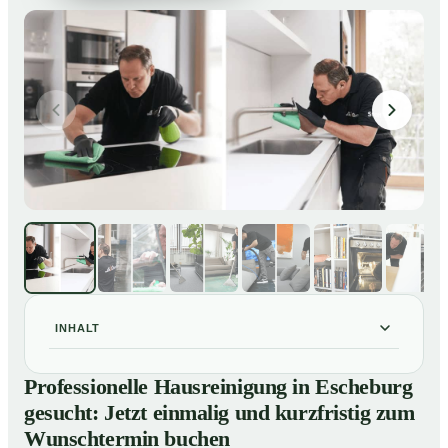
INHALT
Professionelle Hausreinigung in Escheburg gesucht:
01
Professionelle Hausreinigung in Escheburg
Jetzt einmalig und kurzfristig zum Wunschtermin
gesucht: Jetzt einmalig und kurzfristig zum
buchen
Wunschtermin buchen
So läuft eine professionelle Hausreinigung in