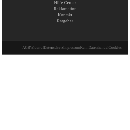
Hilfe Center
Reklamation
Kontakt
Ratgeber
AGB
Widerruf
Datenschutz
Impressum
Kein Datenhandel
Cookies