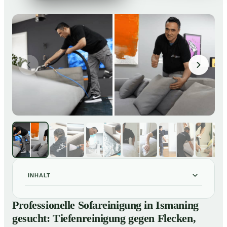
INHALT
Professionelle Sofareinigung in Ismaning gesucht:
01
Professionelle Sofareinigung in Ismaning
Tiefenreinigung gegen Flecken, Gerüche und
gesucht: Tiefenreinigung gegen Flecken,
Verfärbungen