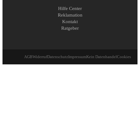
Hilfe Center
Reklamation
Kontakt
Ratgeber
AGB
Widerruf
Datenschutz
Impressum
Kein Datenhandel
Cookies