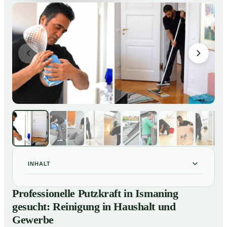
INHALT
Professionelle Putzkraft in Ismaning gesucht:
01
Professionelle Putzkraft in Ismaning
Reinigung in Haushalt und Gewerbe
gesucht: Reinigung in Haushalt und
So einfach buchen Sie eine Putzkraft in Ismaning
02
Gewerbe