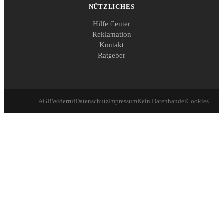
NÜTZLICHES
Hilfe Center
Reklamation
Kontakt
Ratgeber
AGB
Widerruf
Datenschutz
Impressum
Kein Datenhandel
Cookies