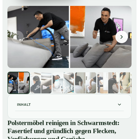
INHALT
Polstermöbel reinigen in Schwarmstedt: Fasertief und
01
Polstermöbel reinigen in Schwarmstedt:
gründlich gegen Flecken, Verfärbungen und Gerüche
Fasertief und gründlich gegen Flecken,
So reinigen unsere Profis Polstermöbel in
02