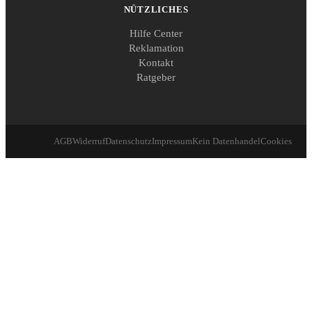
NÜTZLICHES
Hilfe Center
Reklamation
Kontakt
Ratgeber
AGB
Widerruf
Datenschutz
Impressum
Kein Datenhandel
Cookies