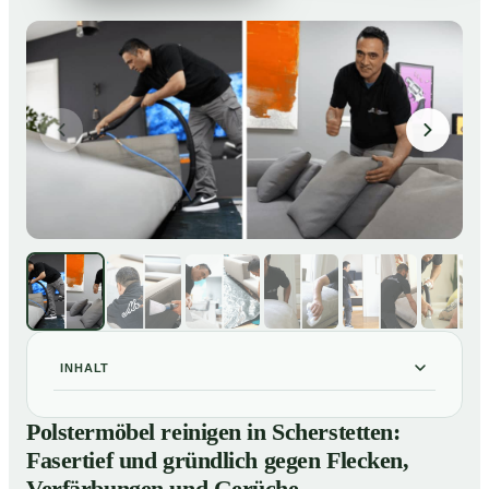
INHALT
Polstermöbel reinigen in Scherstetten: Fasertief und
01
Polstermöbel reinigen in Scherstetten:
gründlich gegen Flecken, Verfärbungen und Gerüche
Fasertief und gründlich gegen Flecken,
So reinigen unsere Profis Polstermöbel in Scherstetten
02