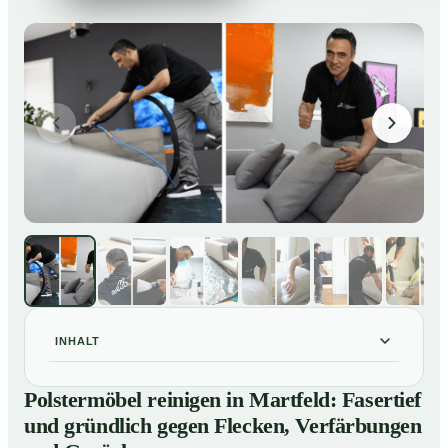
INHALT
Polstermöbel reinigen in Martfeld: Fasertief und
01
Polstermöbel reinigen in Martfeld: Fasertief
gründlich gegen Flecken, Verfärbungen und Gerüche
und gründlich gegen Flecken, Verfärbungen
So reinigen unsere Profis Polstermöbel in Martfeld
02