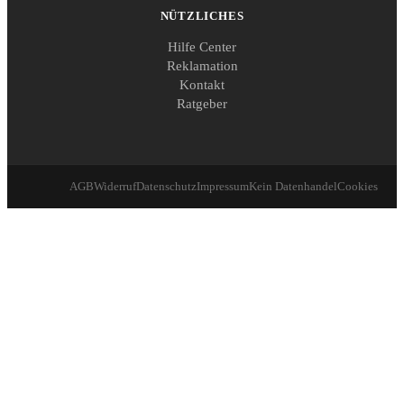
NÜTZLICHES
Hilfe Center
Reklamation
Kontakt
Ratgeber
AGB
Widerruf
Datenschutz
Impressum
Kein Datenhandel
Cookies