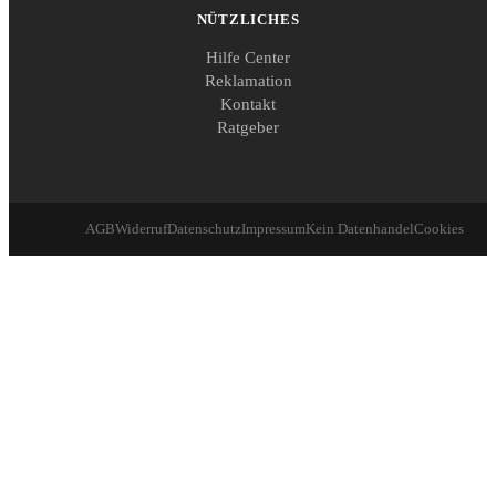
NÜTZLICHES
Hilfe Center
Reklamation
Kontakt
Ratgeber
AGB
Widerruf
Datenschutz
Impressum
Kein Datenhandel
Cookies