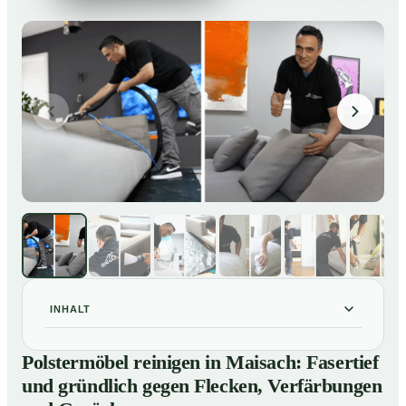
INHALT
Polstermöbel reinigen in Maisach: Fasertief und
01
Polstermöbel reinigen in Maisach: Fasertief
gründlich gegen Flecken, Verfärbungen und Gerüche
und gründlich gegen Flecken, Verfärbungen
So reinigen unsere Profis Polstermöbel in Maisach
02